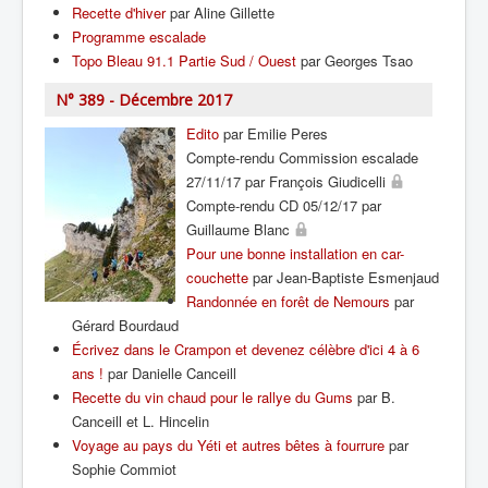
Recette d'hiver
par Aline Gillette
Programme escalade
Topo Bleau 91.1 Partie Sud / Ouest
par Georges Tsao
N° 389 - Décembre 2017
Edito
par Emilie Peres
Compte-rendu Commission escalade
27/11/17 par François Giudicelli
Compte-rendu CD 05/12/17 par
Guillaume Blanc
Pour une bonne installation en car-
couchette
par Jean-Baptiste Esmenjaud
Randonnée en forêt de Nemours
par
Gérard Bourdaud
Écrivez dans le Crampon et devenez célèbre d'ici 4 à 6
ans !
par Danielle Canceill
Recette du vin chaud pour le rallye du Gums
par B.
Canceill et L. Hincelin
Voyage au pays du Yéti et autres bêtes à fourrure
par
Sophie Commiot