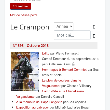
SKI DE RANDONNÉE
S'identifier
Mot de passe perdu
RANDONNÉE PÉDESTRE
Le Crampon
RANDONNÉE SPORTIVE
N° 393 - Octobre 2018
Edito
par Pietro Fornasetti
Comité Directeur du 18 septembre 2018
par Guillaume Blanc
Hommages à Bernard Commiot
par Ses
amis et Annie
Le plein de courses dans le
Valgaudemar
par Clarisse Villedary
Camp d'été à La Chapelle-en-
Valgaudemar
par Danielle Canceill
À la mémoire de Tiapa Langevin
par Ses copains
Expédition au Labrador
par Michaël Lachaise Bogart