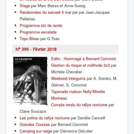
Stage
par Marc Besse et Anne Soisig
Randonnées du samedi 5 mai
par par Jean-Jacques
Pelletrau
Programme ski de rando
Programme escalade
Topo Bleau
par G.Tsao
N° 390 - Février 2018
Edito : Hommage à Bernard Commiot
Gestion du risque et méthode 3x3
par
Michèle Chevalier
Weekend intergums
par A. Soroko, M.
Glémet, S. Commiot
Tapenade maison Nelly/Mireille
Morineau
Compte rendu du rallye nocturne
par
Claire Soucaze
Les potins du rallye nocturne
par Danièle Canceill
Grandes Courses
par Bernard Commiot
Camping sur neige
par Clémence Dézulier