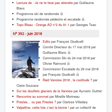
Lecture de : Je ne te ferai pas attendre
par Guillaume
Blanc
Programme ski de randonnée
Programme randonnée pédestre et escalade
Topo Bleau : Orange AD n°2 du 91.1
par Georges Tsao
N° 392 - Juin 2018
Edito
par François Giudicelli
Comité Directeur du 17 mai 2018 par
Guillaume Blanc
Commission Ski du 24 mai 2018 par
Olivier Raimond
Commission Escalade du 29 mai 2018
par François Giudicelli
Raid Vanoise 2018 , la coolitude ?
par
Claire Soucaze
Sur les douillets glaciers de la Vanoise
par Aymeric Guittet
Rencontre au sommet
par Mireille Morineau
Presles... ou pas Presles ?
par Clarisse Villedary
Valpelline, cette fois c’est la bonne !
par un collectif de