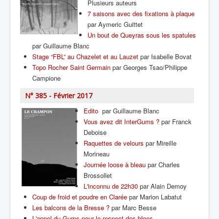
Plusieurs auteurs
7 saisons avec des fixations à plaque
par Aymeric Guittet
Un bout de Queyras sous les spatules
par Guillaume Blanc
Stage “FBL” au Chazelet et au Lauzet
par Isabelle Bovat
Topo Rocher Saint Germain
par Georges Tsao/Philippe
Campione
N° 385 - Février 2017
Edito
par Guillaume Blanc
Vous avez dit InterGums ?
par Franck
Deboise
Raquettes de velours
par Mireille
Morineau
Journée loose à bleau
par Charles
Brossollet
L'inconnu de 22h30
par Alain Demoy
Coup de froid et poudre en Clarée
par Marion Labatut
Les balcons de la Bresse ?
par Marc Besse
L'appel du Gums pour le respect des blocs