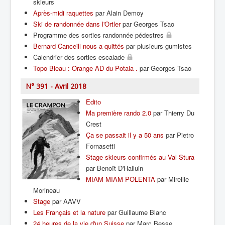
skieurs
Après-midi raquettes
par Alain Demoy
Ski de randonnée dans l'Ortler
par Georges Tsao
Programme des sorties randonnée pédestres
Bernard Canceill nous a quittés
par plusieurs gumistes
Calendrier des sorties escalade
Topo Bleau : Orange AD du Potala .
par Georges Tsao
N° 391 - Avril 2018
Edito
Ma première rando 2.0
par Thierry Du
Crest
Ça se passait il y a 50 ans
par Pietro
Fornasetti
Stage skieurs confirmés au Val Stura
par Benoît D'Halluin
MIAM MIAM POLENTA
par Mireille
Morineau
Stage
par AAVV
Les Français et la nature
par Guillaume Blanc
24 heures de la vie d'un Suisse
par Marc Besse