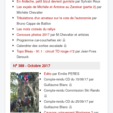
En Ardèche, petit bizut devient gumiste
par Sylvain Roux
Les expés de Michèle et Antoine au Zanskar (partie 2)
par
Michèle Chevalier
Tribulations d'un amateur sur la voie de l'autonomie
par
Bruno Cappe de Baillon
Les mots croisés du rallye
Concours photos 2017
par M.Chevalier et artistes
Programme car-couchettes ski
Calendrier des sorties escalade
Topo Bleau - 91.1 : circuit TD rouge n°2
par Jean-Yves
Derouck
N° 388 - Octobre 2017
Edito
par Emilie PERES
Compte-rendu CD du 15/06/17 par
Guillaume Blanc
Compte-rendu Commission Ski Rando
Compte-rendu CD du 25/09/17 par
Guillaume Blanc
Causons uniquement Montagne ?
par