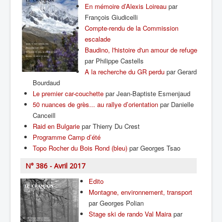
En mémoire d’Alexis Loireau
par
François Giudicelli
Compte-rendu de la Commission
escalade
Baudino, l'histoire d'un amour de refuge
par Philippe Castells
A la recherche du GR perdu
par Gerard
Bourdaud
Le premier car-couchette
par Jean-Baptiste Esmenjaud
50 nuances de grès... au rallye d’orientation
par Danielle
Canceill
Raid en Bulgarie
par Thierry Du Crest
Programme Camp d’été
Topo Rocher du Bois Rond (bleu)
par Georges Tsao
N° 386 - Avril 2017
Edito
Montagne, environnement, transport
par Georges Polian
Stage ski de rando Val Maira
par