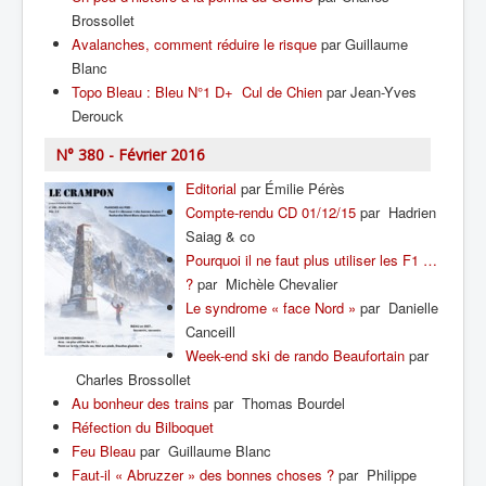
Brossollet
Avalanches, comment réduire le risque
par Guillaume
Blanc
Topo Bleau : Bleu N°1 D+ Cul de Chien
par Jean-Yves
Derouck
N° 380 - Février 2016
Editorial
par Émilie Pérès
Compte-rendu CD 01/12/15
par Hadrien
Saiag & co
Pourquoi il ne faut plus utiliser les F1 …
?
par Michèle Chevalier
Le syndrome « face Nord »
par Danielle
Canceill
Week-end ski de rando Beaufortain
par
Charles Brossollet
Au bonheur des trains
par Thomas Bourdel
Réfection du Bilboquet
Feu Bleau
par Guillaume Blanc
Faut-il « Abruzzer » des bonnes choses ?
par Philippe