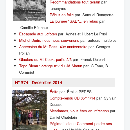
Recommandations tout terrain
par
anonyme
Rébus en folie
par Samuel Ronayette
La journée "SAE"... en rébus
par
Camille Béchaux
Escapade aux Lofoten
par Agnès et Hubert Le Priol
Michel Durin, nous nous souvenons
par auteurs multiples
Ascension du Mt Ross, 40e anniversaire
par Georges
Polian
Glaciers du Mt Cook, partie 2/3
par Franck Delbart
Topo Bleau : orange n°2 du JA Martin
par G.Tsao, B.
Commiot
N° 374 - Décembre 2014
Édito
par Émilie PERES
Compte-rendu CD 05/11/14
par Sylvain
Doussot
Mesdames, vous êtes en infraction
par
Daniel Chatelain
Régime indien : Comment perdre ses
kilos…
par Michèle Chevalier