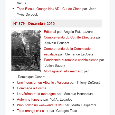
Verjus
Topo Bleau –Orange N°3 AD - Cul de Chien
par Jean-
Yves Derouck
N° 379 - Décembre 2015
Editorial
par Angela Ruiz Lazaro
Compte-rendu du Comité Directeur
par
Sylvain Doussot
Compte-rendu de la Commission
escalade
par Clémence LeCoeur
Randonnée automnale chablaisienne
par
Julien Baudry
Montagne et arts martiaux
par
Dominique Gosset
Une incursion en Albanie : Valbona
par Thierry DuCrest
Hommage à Cosma
Le vétéran et la montagne
par Monique Hennequin
Automne funeste
par Y.&A. Lagadec
Workflow d’un week-end GUMS
par Marta Gasparrini
Topo orange n°4 91.1
par Georges Tsao