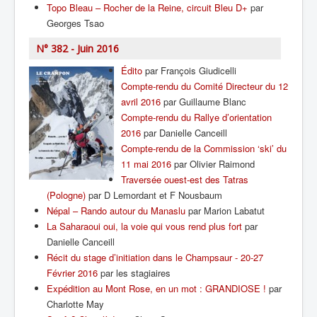
Topo Bleau – Rocher de la Reine, circuit Bleu D+
par
Georges Tsao
N° 382 - Juin 2016
Édito
par François Giudicelli
Compte-rendu du Comité Directeur du 12
avril 2016
par Guillaume Blanc
Compte-rendu du Rallye d’orientation
2016
par Danielle Canceill
Compte-rendu de la Commission ‘ski’ du
11 mai 2016
par Olivier Raimond
Traversée ouest-est des Tatras
(Pologne)
par D Lemordant et F Nousbaum
Népal – Rando autour du Manaslu
par Marion Labatut
La Saharaoui oui, la voie qui vous rend plus fort
par
Danielle Canceill
Récit du stage d’initiation dans le Champsaur - 20-27
Février 2016
par les stagiaires
Expédition au Mont Rose, en un mot : GRANDIOSE !
par
Charlotte May