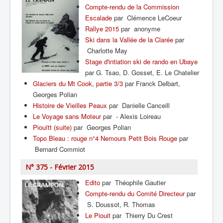
Compte-rendu de la Commission
Escalade
par Clémence LeCoeur
Rallye 2015
par anonyme
Ski dans la Vallée de la Clarée
par
Charlotte May
Stage d'intiation ski de rando en Ubaye
par G. Tsao, D. Gosset, E. Le Chatelier
Glaciers du Mt Cook, partie 3/3
par Franck Delbart,
Georges Polian
Histoire de Vieilles Peaux
par Danielle Canceill
Le Voyage sans Moteur
par - Alexis Loireau
Piouïtt (suite)
par Georges Polian
Topo Bleau : rouge n°4 Nemours Petit Bois Rouge
par
Bernard Commiot
N° 375 - Février 2015
Edito
par Théophile Gautier
Compte-rendu du Comité Directeur
par
S. Doussot, R. Thomas
Le Piouit
par Thierry Du Crest