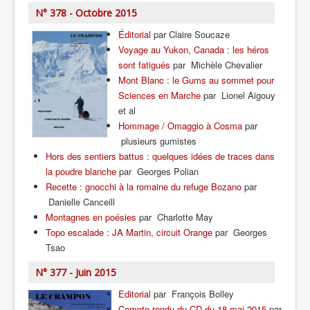
N° 378 - Octobre 2015
Éditorial
par Claire Soucaze
Voyage au Yukon, Canada : les héros
sont fatigués
par Michèle Chevalier
Mont Blanc : le Gums au sommet pour
Sciences en Marche
par Lionel Aigouy
et al
Hommage / Omaggio à Cosma
par
plusieurs gumistes
Hors des sentiers battus : quelques idées de traces dans
la poudre blanche
par Georges Polian
Recette : gnocchi à la romaine du refuge Bozano
par
Danielle Canceill
Montagnes en poésies
par Charlotte May
Topo escalade : JA Martin, circuit Orange
par Georges
Tsao
N° 377 - Juin 2015
Editorial
par François Bolley
Compte rendu du CD du 18 mai 2015
par