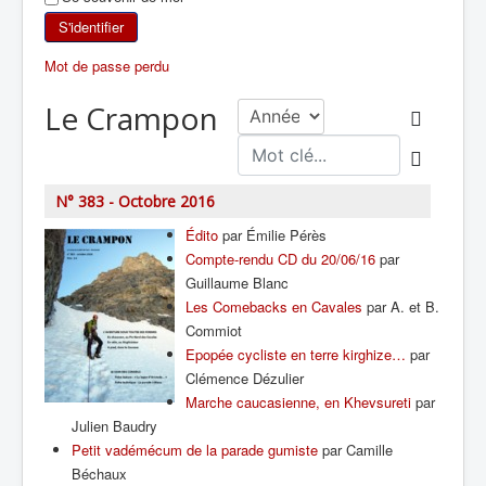
SKI DE RANDONNÉE
S'identifier
Mot de passe perdu
RANDONNÉE PÉDESTRE
Le Crampon
RANDONNÉE SPORTIVE
N° 383 - Octobre 2016
Édito
par Émilie Pérès
Compte-rendu CD du 20/06/16
par
Guillaume Blanc
Les Comebacks en Cavales
par A. et B.
Commiot
Epopée cycliste en terre kirghize…
par
Clémence Dézulier
Marche caucasienne, en Khevsureti
par
Julien Baudry
Petit vadémécum de la parade gumiste
par Camille
Béchaux