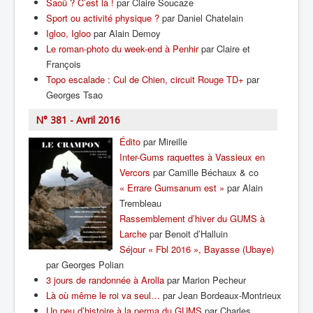
Saoû ? C’est là !
par Claire Soucaze
Sport ou activité physique ?
par Daniel Chatelain
Igloo, Igloo
par Alain Demoy
Le roman-photo du week-end à Penhir
par Claire et
François
Topo escalade : Cul de Chien, circuit Rouge TD+
par
Georges Tsao
N° 381 - Avril 2016
Édito
par Mireille
Inter-Gums raquettes à Vassieux en
Vercors
par Camille Béchaux & co
« Errare Gumsanum est »
par Alain
Trembleau
Rassemblement d’hiver du GUMS à
Larche
par Benoit d’Halluin
Séjour « Fbl 2016 », Bayasse (Ubaye)
par Georges Polian
3 jours de randonnée à Arolla
par Marion Pecheur
Là où même le roi va seul…
par Jean Bordeaux-Montrieux
Un peu d’histoire à la perma du GUMS
par Charles