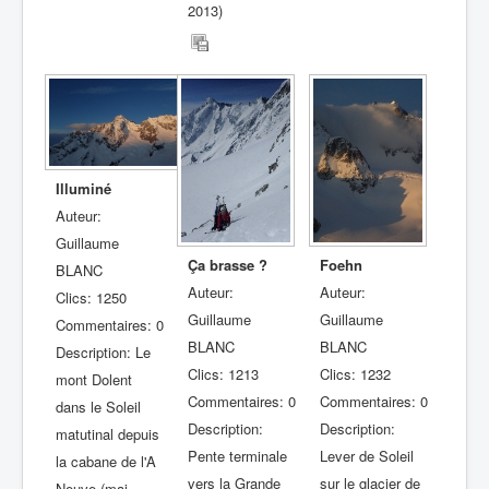
2013)
Illuminé
Auteur:
Guillaume
Ça brasse ?
Foehn
BLANC
Auteur:
Auteur:
Clics: 1250
Guillaume
Guillaume
Commentaires: 0
BLANC
BLANC
Description: Le
Clics: 1213
Clics: 1232
mont Dolent
Commentaires: 0
Commentaires: 0
dans le Soleil
Description:
Description:
matutinal depuis
Pente terminale
Lever de Soleil
la cabane de l'A
vers la Grande
sur le glacier de
Neuve (mai