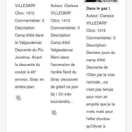
VILLEDARY
Auteur: Clarisse
Dans le gaz !
Clics: 1572
VILLEDARY
Auteur: Clarisse
Commentaires: 0
Clics: 1413
VILLEDARY
Description:
Commentaires: 0
Clics: 1315
Camp d'été dans
Description:
Commentaires: 0
le Valgaudemar.
Camp d'été
Description:
Descente du Pic
Valgaudemar.
Derniers jours du
Jocelme. Avant
Rémi dans
camp d'été.
la descente du
l'ascension de
Descente de
couloir à 45°
l'arrête Nord du
l'Olan par la voie
environ, Sirac en
Sirac (recouvert
normale...ce
arrière-plan.
de grésil ce jour-
n'est pas temps
là) ! On s'en
pour mon air
souviendra...
empoté que je la
mets mais pour
l'effet d'ombre
qu'Olivier à