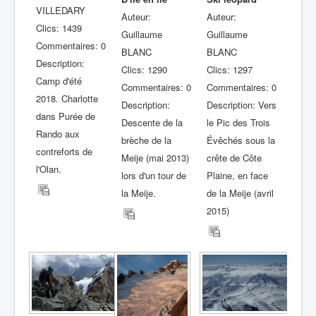
VILLEDARY
Auteur:
Auteur:
Clics: 1439
Guillaume
Guillaume
Commentaires: 0
BLANC
BLANC
Description:
Clics: 1290
Clics: 1297
Camp d'été
Commentaires: 0
Commentaires: 0
2018. Charlotte
Description:
Description: Vers
dans Purée de
Descente de la
le Pic des Trois
Rando aux
brèche de la
Évêchés sous la
contreforts de
Meije (mai 2013)
crête de Côte
l'Olan.
lors d'un tour de
Plaine, en face
la Meije.
de la Meije (avril
2015)