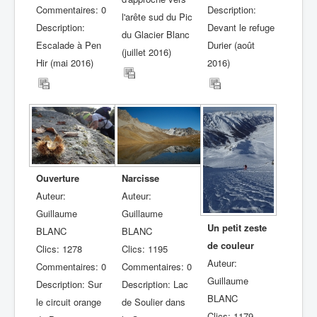
Commentaires: 0
Description:
l'arête sud du Pic
Description:
Devant le refuge
du Glacier Blanc
Escalade à Pen
Durier (août
(juillet 2016)
Hir (mai 2016)
2016)
Ouverture
Narcisse
Auteur:
Auteur:
Guillaume
Guillaume
Un petit zeste
BLANC
BLANC
de couleur
Clics: 1278
Clics: 1195
Auteur:
Commentaires: 0
Commentaires: 0
Guillaume
Description: Sur
Description: Lac
BLANC
le circuit orange
de Soulier dans
Clics: 1179