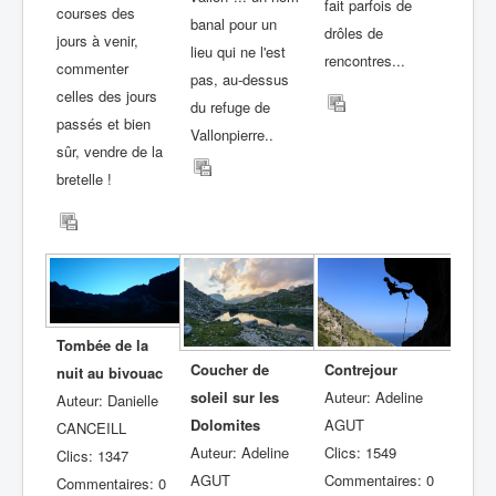
fait parfois de
courses des
banal pour un
drôles de
jours à venir,
lieu qui ne l'est
rencontres...
commenter
pas, au-dessus
celles des jours
du refuge de
passés et bien
Vallonpierre..
sûr, vendre de la
bretelle !
Tombée de la
Coucher de
Contrejour
nuit au bivouac
soleil sur les
Auteur: Adeline
Auteur: Danielle
Dolomites
AGUT
CANCEILL
Auteur: Adeline
Clics: 1549
Clics: 1347
AGUT
Commentaires: 0
Commentaires: 0