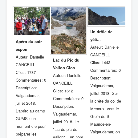
Un drôle de
yéti...
Apéro du soir
Auteur: Danielle
espoir
CANCEILL
Auteur: Danielle
Lac du Pic du
Clics: 1443
CANCEILL
Vallon Clos
Commentaires: 0
Clics: 1737
Auteur: Danielle
Description:
Commentaires: 0
CANCEILL
Valgaudemar,
Description:
Clics: 1612
juillet 2018. Sur
Valgaudemar,
Commentaires: 0
la crête du col de
juillet 2018.
Description:
Menoux, vers le
L'apéro au camp
Valgaudemar,
Groin de St-
GUMS : un
juillet 2018. Le
Maurice-en-
moment clé pour
"lac du pic du
Valgaudemar, on
préparer les
vallon"... un nom