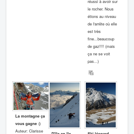
réussi à avoir sur
le rocher. Nous
étions au niveau
de l'arrête où elle
est très
fine...beaucoup
de gaz!!!! (mais
ça ne se voit
pas...)
La montagne ça
vous gagne :)
Auteur: Clarisse
D'île en île
Ski léopard