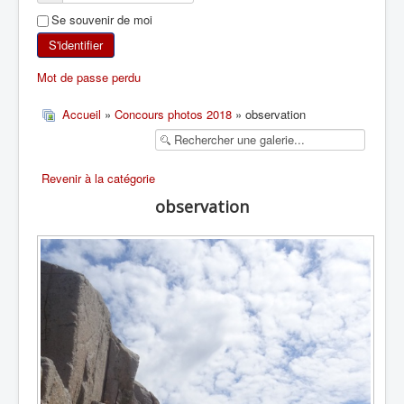
Se souvenir de moi
SKI DE RANDONNÉE
S'identifier
RANDONNÉE PÉDESTRE
Mot de passe perdu
RANDONNÉE SPORTIVE
Accueil
»
Concours photos 2018
» observation
Revenir à la catégorie
observation