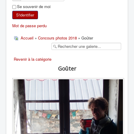
Se souvenir de moi
SKI DE RANDONNÉE
S'identifier
RANDONNÉE PÉDESTRE
Mot de passe perdu
RANDONNÉE SPORTIVE
Accueil
»
Concours photos 2018
» Goûter
Revenir à la catégorie
Goûter