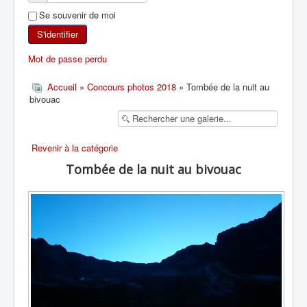
Se souvenir de moi
SKI DE RANDONNÉE
S'identifier
RANDONNÉE PÉDESTRE
Mot de passe perdu
RANDONNÉE SPORTIVE
Accueil
»
Concours photos 2018
» Tombée de la nuit au
bivouac
Revenir à la catégorie
Tombée de la nuit au bivouac