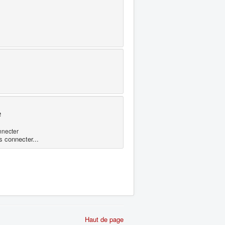
e
nnecter
s connecter...
Haut de page