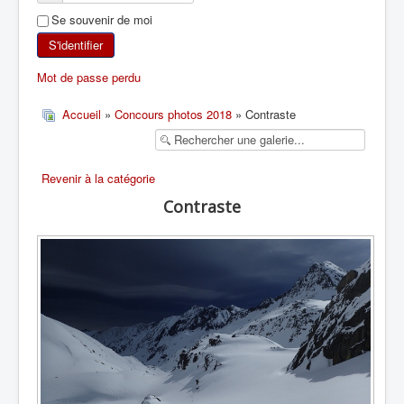
Se souvenir de moi
SKI DE RANDONNÉE
S'identifier
RANDONNÉE PÉDESTRE
Mot de passe perdu
RANDONNÉE SPORTIVE
Accueil
»
Concours photos 2018
» Contraste
Revenir à la catégorie
Contraste