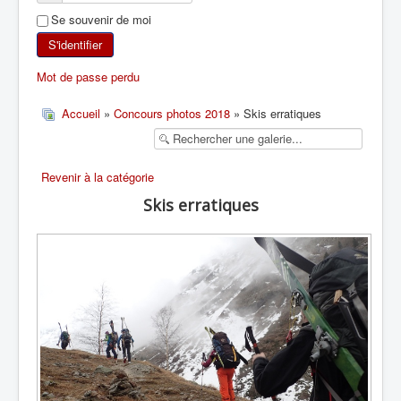
Se souvenir de moi
SKI DE RANDONNÉE
S'identifier
RANDONNÉE PÉDESTRE
Mot de passe perdu
RANDONNÉE SPORTIVE
Accueil
»
Concours photos 2018
» Skis erratiques
Revenir à la catégorie
Skis erratiques