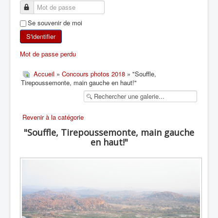
SKI DE RANDONNÉE
Se souvenir de moi
RANDONNÉE PÉDESTRE
S'identifier
Mot de passe perdu
RANDONNÉE SPORTIVE
Accueil
»
Concours photos 2018
» "Souffle,
Tirepoussemonte, main gauche en haut!"
Revenir à la catégorie
"Souffle, Tirepoussemonte, main gauche
en haut!"