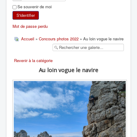
Se souvenir de moi
SKI DE RANDONNÉE
S'identifier
RANDONNÉE PÉDESTRE
Mot de passe perdu
RANDONNÉE SPORTIVE
Accueil
»
Concours photos 2022
» Au loin vogue le navire
Revenir à la catégorie
Au loin vogue le navire