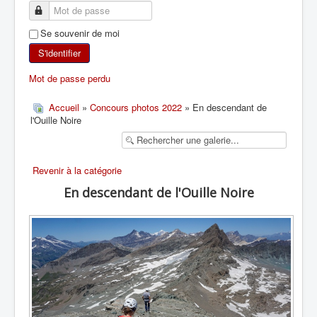
SKI DE RANDONNÉE
Se souvenir de moi
RANDONNÉE PÉDESTRE
S'identifier
Mot de passe perdu
RANDONNÉE SPORTIVE
Accueil
»
Concours photos 2022
» En descendant de
l'Ouille Noire
Revenir à la catégorie
En descendant de l'Ouille Noire