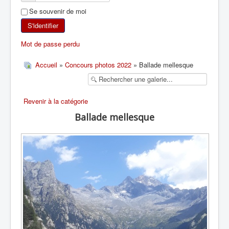
Se souvenir de moi
SKI DE RANDONNÉE
S'identifier
RANDONNÉE PÉDESTRE
Mot de passe perdu
RANDONNÉE SPORTIVE
Accueil
»
Concours photos 2022
» Ballade mellesque
Revenir à la catégorie
Ballade mellesque