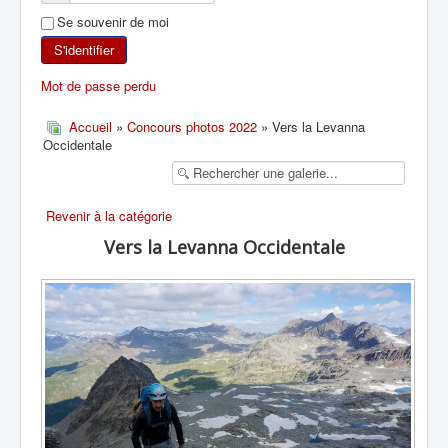
Se souvenir de moi
SKI DE RANDONNÉE
S'identifier
RANDONNÉE PÉDESTRE
Mot de passe perdu
RANDONNÉE SPORTIVE
Accueil
»
Concours photos 2022
» Vers la Levanna
Occidentale
Revenir à la catégorie
Vers la Levanna Occidentale