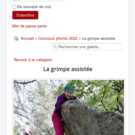
Se souvenir de moi
SKI DE RANDONNÉE
S'identifier
RANDONNÉE PÉDESTRE
Mot de passe perdu
RANDONNÉE SPORTIVE
Accueil
»
Concours photos 2022
» La grimpe assistée
Revenir à la catégorie
La grimpe assistée