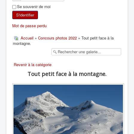
Se souvenir de moi
SKI DE RANDONNÉE
S'identifier
RANDONNÉE PÉDESTRE
Mot de passe perdu
RANDONNÉE SPORTIVE
Accueil
»
Concours photos 2022
» Tout petit face à la
montagne.
Revenir à la catégorie
Tout petit face à la montagne.