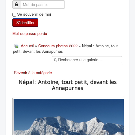
SKI DE RANDONNÉE
Se souvenir de moi
RANDONNÉE PÉDESTRE
S'identifier
Mot de passe perdu
RANDONNÉE SPORTIVE
Accueil
»
Concours photos 2022
» Népal : Antoine, tout
petit, devant les Annapurnas
Revenir à la catégorie
Népal : Antoine, tout petit, devant les
Annapurnas