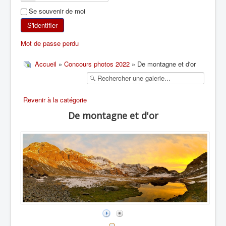
Se souvenir de moi
SKI DE RANDONNÉE
S'identifier
RANDONNÉE PÉDESTRE
Mot de passe perdu
RANDONNÉE SPORTIVE
Accueil
»
Concours photos 2022
» De montagne et d'or
Revenir à la catégorie
De montagne et d'or