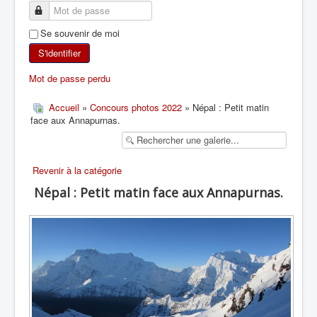
SKI DE RANDONNÉE
Se souvenir de moi
RANDONNÉE PÉDESTRE
S'identifier
Mot de passe perdu
RANDONNÉE SPORTIVE
Accueil
»
Concours photos 2022
» Népal : Petit matin
face aux Annapurnas.
Revenir à la catégorie
Népal : Petit matin face aux Annapurnas.