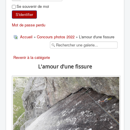
Se souvenir de moi
SKI DE RANDONNÉE
S'identifier
RANDONNÉE PÉDESTRE
Mot de passe perdu
RANDONNÉE SPORTIVE
Accueil
»
Concours photos 2022
» L'amour d'une fissure
Revenir à la catégorie
L'amour d'une fissure