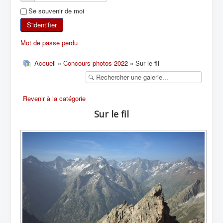
Se souvenir de moi
SKI DE RANDONNÉE
S'identifier
RANDONNÉE PÉDESTRE
Mot de passe perdu
RANDONNÉE SPORTIVE
Accueil
»
Concours photos 2022
» Sur le fil
Revenir à la catégorie
Sur le fil