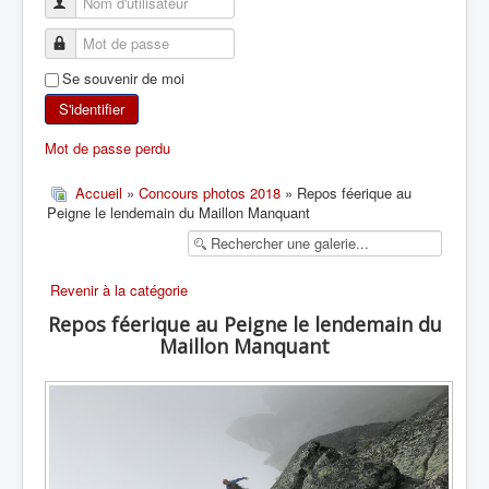
SKI DE RANDONNÉE
Se souvenir de moi
RANDONNÉE PÉDESTRE
S'identifier
RANDONNÉE SPORTIVE
Mot de passe perdu
Accueil
»
Concours photos 2018
» Repos féerique au
Peigne le lendemain du Maillon Manquant
Revenir à la catégorie
Repos féerique au Peigne le lendemain du
Maillon Manquant