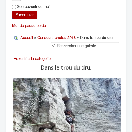
Se souvenir de moi
SKI DE RANDONNÉE
S'identifier
RANDONNÉE PÉDESTRE
Mot de passe perdu
RANDONNÉE SPORTIVE
Accueil
»
Concours photos 2018
» Dans le trou du dru.
Revenir à la catégorie
Dans le trou du dru.