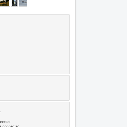
e
nnecter
s connecter...