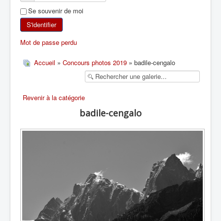
Se souvenir de moi
SKI DE RANDONNÉE
S'identifier
RANDONNÉE PÉDESTRE
Mot de passe perdu
RANDONNÉE SPORTIVE
Accueil
»
Concours photos 2019
» badile-cengalo
Revenir à la catégorie
badile-cengalo