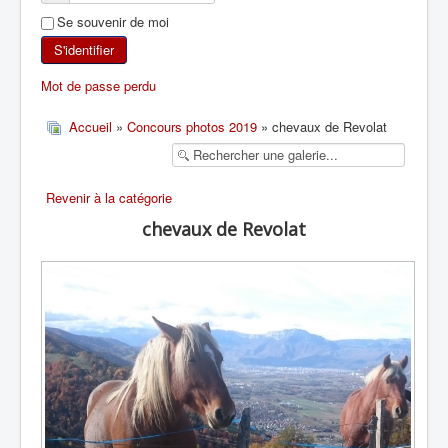
Se souvenir de moi
SKI DE RANDONNÉE
S'identifier
RANDONNÉE PÉDESTRE
Mot de passe perdu
RANDONNÉE SPORTIVE
Accueil
»
Concours photos 2019
» chevaux de Revolat
Revenir à la catégorie
chevaux de Revolat