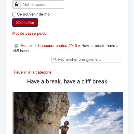
SKI DE RANDONNÉE
Se souvenir de moi
RANDONNÉE PÉDESTRE
S'identifier
Mot de passe perdu
RANDONNÉE SPORTIVE
Accueil
»
Concours photos 2019
» Have a break, have a
cliff break
Revenir à la catégorie
Have a break, have a cliff break