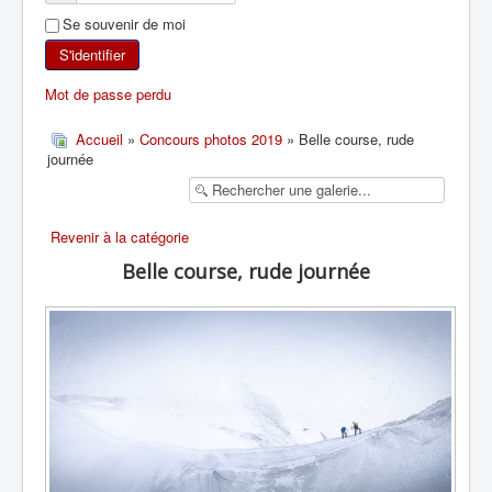
Se souvenir de moi
SKI DE RANDONNÉE
S'identifier
RANDONNÉE PÉDESTRE
Mot de passe perdu
RANDONNÉE SPORTIVE
Accueil
»
Concours photos 2019
» Belle course, rude
journée
Revenir à la catégorie
Belle course, rude journée