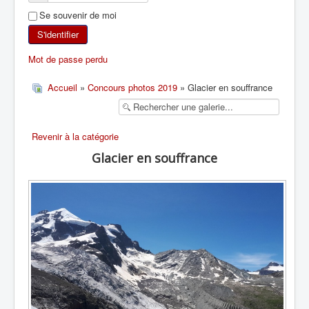
Se souvenir de moi
SKI DE RANDONNÉE
S'identifier
RANDONNÉE PÉDESTRE
Mot de passe perdu
RANDONNÉE SPORTIVE
Accueil
»
Concours photos 2019
» Glacier en souffrance
Revenir à la catégorie
Glacier en souffrance