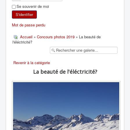
Se souvenir de moi
SKI DE RANDONNÉE
S'identifier
RANDONNÉE PÉDESTRE
Mot de passe perdu
RANDONNÉE SPORTIVE
Accueil
»
Concours photos 2019
» La beauté de
l'éléctricité?
Revenir à la catégorie
La beauté de l'éléctricité?