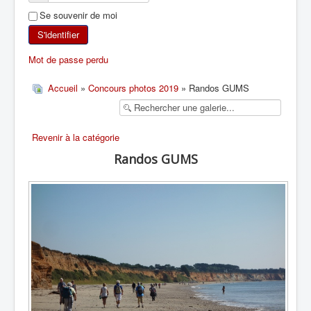
Se souvenir de moi
SKI DE RANDONNÉE
S'identifier
RANDONNÉE PÉDESTRE
Mot de passe perdu
RANDONNÉE SPORTIVE
Accueil
»
Concours photos 2019
» Randos GUMS
Revenir à la catégorie
Randos GUMS