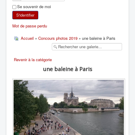
Se souvenir de moi
SKI DE RANDONNÉE
S'identifier
RANDONNÉE PÉDESTRE
Mot de passe perdu
RANDONNÉE SPORTIVE
Accueil
»
Concours photos 2019
» une baleine à Paris
Revenir à la catégorie
une baleine à Paris