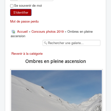
Se souvenir de moi
SKI DE RANDONNÉE
S'identifier
RANDONNÉE PÉDESTRE
Mot de passe perdu
RANDONNÉE SPORTIVE
Accueil
»
Concours photos 2019
» Ombres en pleine
ascension
Revenir à la catégorie
Ombres en pleine ascension