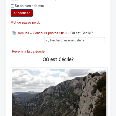
Se souvenir de moi
SKI DE RANDONNÉE
S'identifier
RANDONNÉE PÉDESTRE
Mot de passe perdu
RANDONNÉE SPORTIVE
Accueil
»
Concours photos 2019
» Où est Cécile?
Revenir à la catégorie
Où est Cécile?