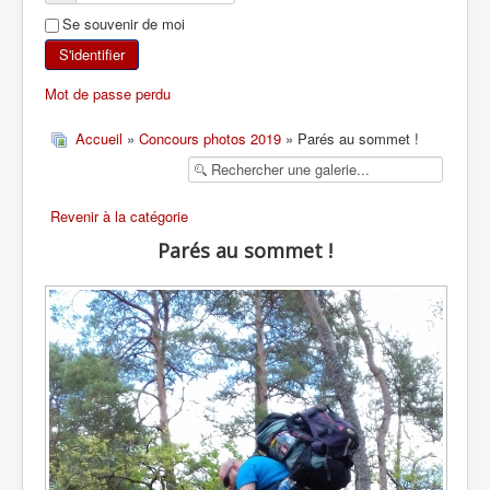
Se souvenir de moi
SKI DE RANDONNÉE
S'identifier
RANDONNÉE PÉDESTRE
Mot de passe perdu
RANDONNÉE SPORTIVE
Accueil
»
Concours photos 2019
» Parés au sommet !
Revenir à la catégorie
Parés au sommet !