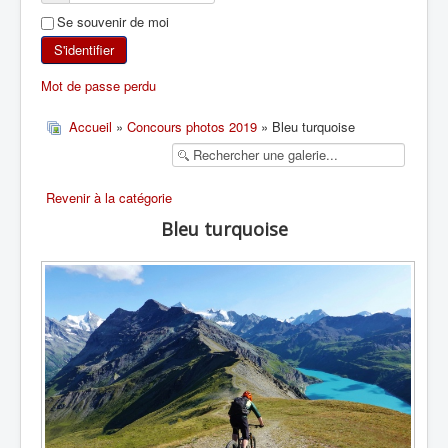
Se souvenir de moi
SKI DE RANDONNÉE
S'identifier
RANDONNÉE PÉDESTRE
Mot de passe perdu
RANDONNÉE SPORTIVE
Accueil
»
Concours photos 2019
» Bleu turquoise
Revenir à la catégorie
Bleu turquoise