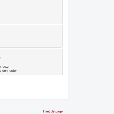
e
nnecter
s connecter...
Haut de page