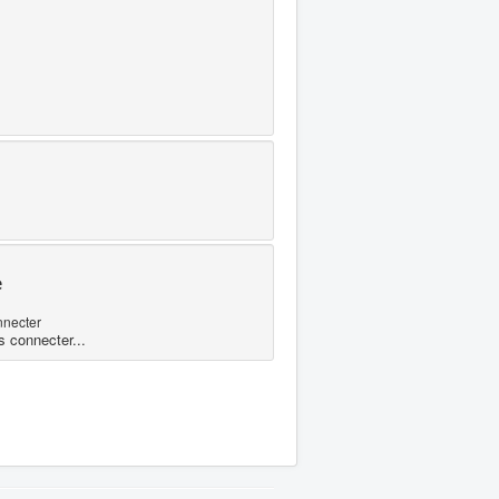
e
nnecter
s connecter...