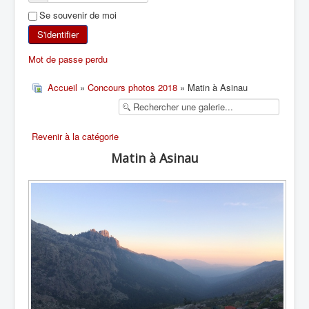
Se souvenir de moi
SKI DE RANDONNÉE
S'identifier
RANDONNÉE PÉDESTRE
Mot de passe perdu
RANDONNÉE SPORTIVE
Accueil
»
Concours photos 2018
» Matin à Asinau
Revenir à la catégorie
Matin à Asinau