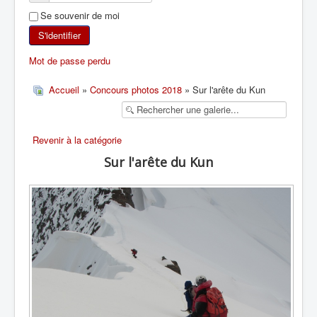
Se souvenir de moi
SKI DE RANDONNÉE
S'identifier
RANDONNÉE PÉDESTRE
Mot de passe perdu
RANDONNÉE SPORTIVE
Accueil
»
Concours photos 2018
» Sur l'arête du Kun
Revenir à la catégorie
Sur l'arête du Kun