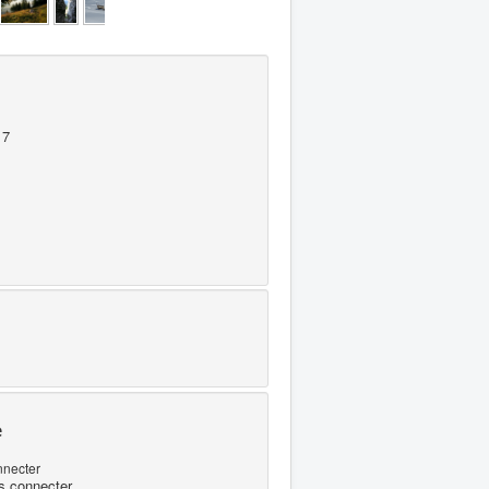
17
e
nnecter
s connecter...