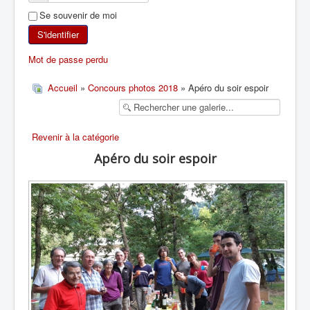
Se souvenir de moi
SKI DE RANDONNÉE
S'identifier
RANDONNÉE PÉDESTRE
Mot de passe perdu
RANDONNÉE SPORTIVE
Accueil
»
Concours photos 2018
» Apéro du soir espoir
Revenir à la catégorie
Apéro du soir espoir