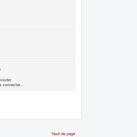
e
nnecter
s connecter...
Haut de page