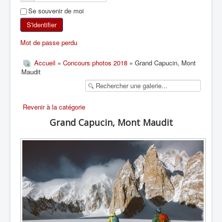
Se souvenir de moi
SKI DE RANDONNÉE
S'identifier
RANDONNÉE PÉDESTRE
Mot de passe perdu
RANDONNÉE SPORTIVE
Accueil
»
Concours photos 2018
» Grand Capucin, Mont
Maudit
Revenir à la catégorie
Grand Capucin, Mont Maudit