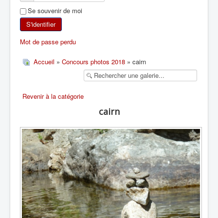
Se souvenir de moi
SKI DE RANDONNÉE
S'identifier
RANDONNÉE PÉDESTRE
Mot de passe perdu
RANDONNÉE SPORTIVE
Accueil
»
Concours photos 2018
» cairn
Revenir à la catégorie
cairn