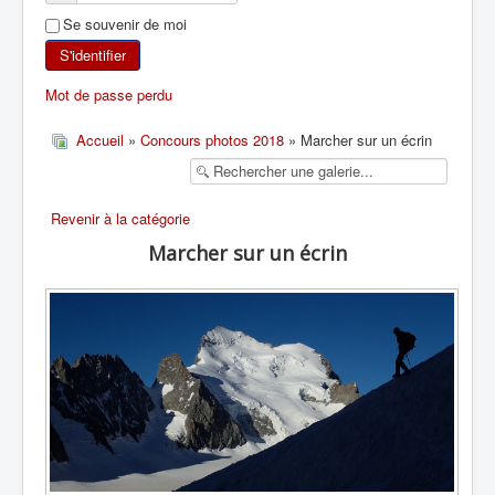
Se souvenir de moi
SKI DE RANDONNÉE
S'identifier
RANDONNÉE PÉDESTRE
Mot de passe perdu
RANDONNÉE SPORTIVE
Accueil
»
Concours photos 2018
» Marcher sur un écrin
Revenir à la catégorie
Marcher sur un écrin