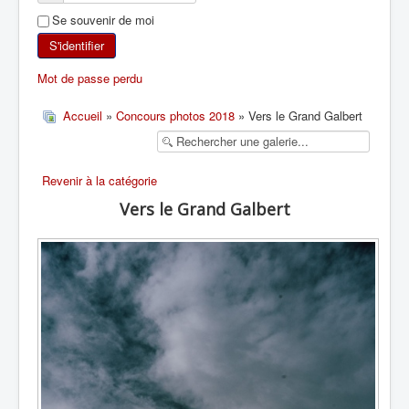
Se souvenir de moi
SKI DE RANDONNÉE
S'identifier
RANDONNÉE PÉDESTRE
Mot de passe perdu
RANDONNÉE SPORTIVE
Accueil
»
Concours photos 2018
» Vers le Grand Galbert
Revenir à la catégorie
Vers le Grand Galbert