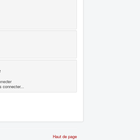
e
nnecter
s connecter...
Haut de page