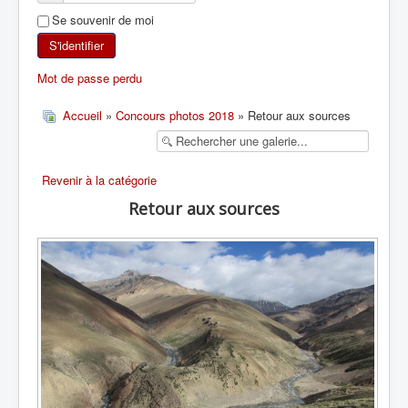
Se souvenir de moi
SKI DE RANDONNÉE
S'identifier
RANDONNÉE PÉDESTRE
Mot de passe perdu
RANDONNÉE SPORTIVE
Accueil
»
Concours photos 2018
» Retour aux sources
Revenir à la catégorie
Retour aux sources