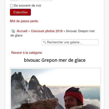
Se souvenir de moi
SKI DE RANDONNÉE
S'identifier
RANDONNÉE PÉDESTRE
Mot de passe perdu
RANDONNÉE SPORTIVE
Accueil
»
Concours photos 2018
» bivouac Grepon mer
de glace
Revenir à la catégorie
bivouac Grepon mer de glace